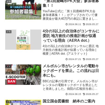
「第1回鹿嶋市PK大会」参加者募
メモ
集！！
YouTube公式に「第１回鹿嶋市PK大会
参加者募集！！」がアップされていて優
勝賞金が最大40万円の表記に驚きまし
た。
2024.08.11
2026.05.27
4分の3以上の自治体がコンサルに
メモ
委託 地方創生の推進計画が似通
っている理由（AERA dot.）
4分の3以上の自治体がコンサルに委託 地
方創生の推進計画が似通っている理由 |
概要 | AERA dot. (アエラドット)
2024.07.21
2026.05.27
メルボルン市がレンタルの電動キ
メモ
ックボードを禁止。この流れは日
本にも。
BBCの記事の引用です。メルボルン市が
レンタルの電動キックボードを禁止した
と発表しました。病院の広報担当者によ
ると、電動キックボードの事故は死亡や
2024.08.15
2026.05.27
脳損傷の原因にもなっており、負傷者は
主に若年層なのだそうです。
国立国会図書館 納本のご案内
メモ