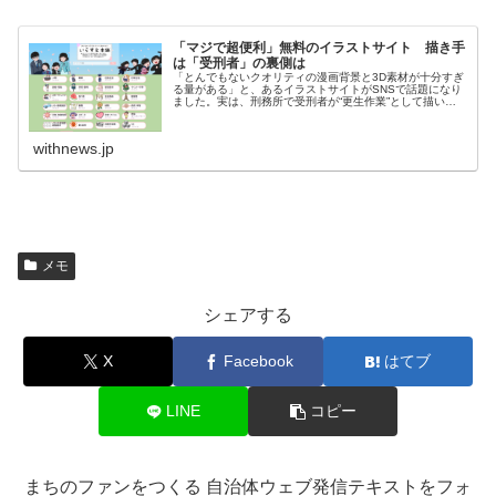
「マジで超便利」無料のイラストサイト 描き手
は「受刑者」の裏側は
「とんでもないクオリティの漫画背景と3D素材が十分すぎ
る量がある」と、あるイラストサイトがSNSで話題になり
ました。実は、刑務所で受刑者が“更生作業”として描いた
イラストを使用しています。法務省と運営者、指導する漫
画家を取材しました。（朝…
withnews.jp
メモ
シェアする
X
Facebook
はてブ
LINE
コピー
まちのファンをつくる 自治体ウェブ発信テキストをフォ