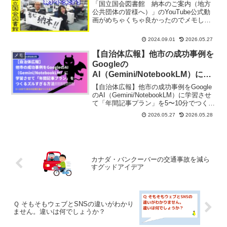
「国立国会図書館 納本のご案内（地方
公共団体の皆様へ）」のYouTube公式動
画がめちゃくちゃ良かったのでメモして
おきます。特に良かったのは最後の数秒
です。いつかこの演出をマネしたいで
2024.09.01
2026.05.27
す。
【自治体広報】他市の成功事例を
メモ
Googleの
AI（Gemini/NotebookLM）に学
習させて「年間記事プラン」を
【自治体広報】他市の成功事例をGoogle
5〜10分でつくるズルすぎる方法
のAI（Gemini/NotebookLM）に学習させ
て「年間記事プラン」を5〜10分でつくる
ズルすぎる方法という動画をつくってみ
2026.05.27
2026.05.28
ました。
カナダ・バンクーバーの交通事故を減ら
すグッドアイデア
Ｑ そもそもウェブとSNSの違いがわかり
ません。違いは何でしょうか？