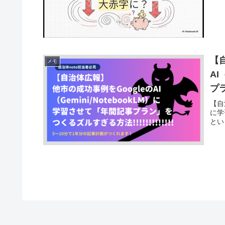
【
メモ
AI
プ
【自
に学
とい