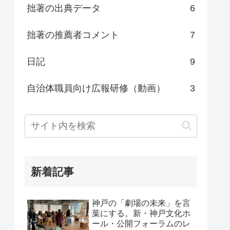
拙著の出典データ
6
拙著の推薦者コメント
7
日記
9
自治体職員向け広報研修（動画）
3
新着記事
神戸の「劇場の未来」を言
葉にする。新・神戸文化ホ
ール・公開フォーラムのレ