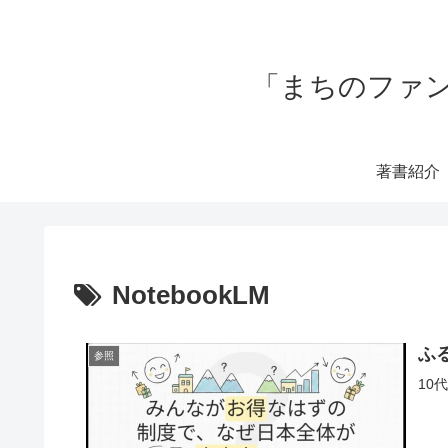
「まちのファン
著書紹介
NotebookLM
ふ
参照
10