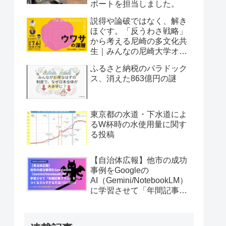
ポートを担当しました。
説得や論破ではなく、解き
ほぐす。「反うわさ戦略」
から考える尼崎の多文化共
生｜みんなの尼崎大学オー
プンキャンパス vol.52
ふるさと納税のパラドック
ス、消えた863億円の謎
東京都の水道・下水道によ
るW杯時の水使用量に関す
る投稿
【自治体広報】他市の成功
事例をGoogleの
AI（Gemini/NotebookLM）
に学習させて「年間記事プ
ラン」を5〜10分でつくる
ズルすぎる方法