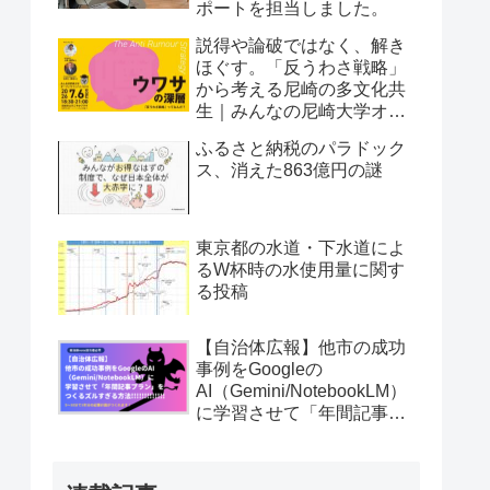
ポートを担当しました。
説得や論破ではなく、解き
ほぐす。「反うわさ戦略」
から考える尼崎の多文化共
生｜みんなの尼崎大学オー
プンキャンパス vol.52
ふるさと納税のパラドック
ス、消えた863億円の謎
東京都の水道・下水道によ
るW杯時の水使用量に関す
る投稿
【自治体広報】他市の成功
事例をGoogleの
AI（Gemini/NotebookLM）
に学習させて「年間記事プ
ラン」を5〜10分でつくる
ズルすぎる方法