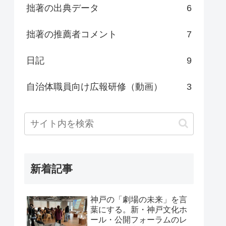
拙著の出典データ
6
拙著の推薦者コメント
7
日記
9
自治体職員向け広報研修（動画）
3
新着記事
神戸の「劇場の未来」を言
葉にする。新・神戸文化ホ
ール・公開フォーラムのレ