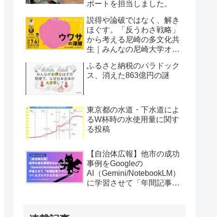
ポートを担当しました。
説得や論破ではなく、解き
ほぐす。「反うわさ戦略」
から考える尼崎の多文化共
生｜みんなの尼崎大学オー
プンキャンパス vol.52
ふるさと納税のパラドック
ス、消えた863億円の謎
東京都の水道・下水道によ
るW杯時の水使用量に関す
る投稿
【自治体広報】他市の成功
事例をGoogleの
AI（Gemini/NotebookLM）
に学習させて「年間記事プ
ラン」を5〜10分でつくる
ズルすぎる方法