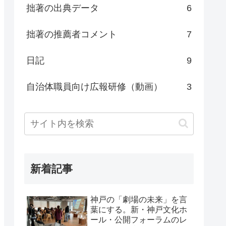
拙著の出典データ
6
拙著の推薦者コメント
7
日記
9
自治体職員向け広報研修（動画）
3
新着記事
神戸の「劇場の未来」を言
葉にする。新・神戸文化ホ
ール・公開フォーラムのレ