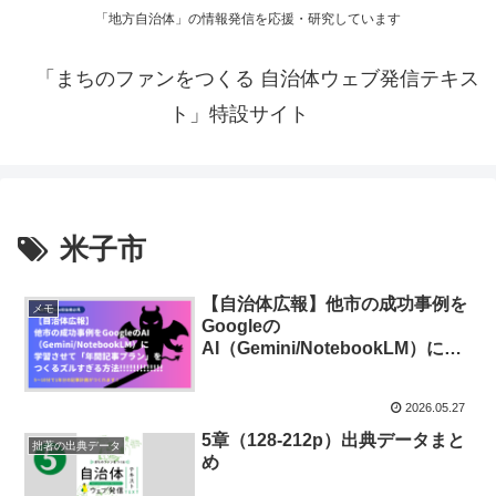
「地方自治体」の情報発信を応援・研究しています
「まちのファンをつくる 自治体ウェブ発信テキス
ト」特設サイト
米子市
【自治体広報】他市の成功事例を
メモ
Googleの
AI（Gemini/NotebookLM）に学
習させて「年間記事プラン」を
5〜10分でつくるズルすぎる方法
2026.05.27
5章（128-212p）出典データまと
拙著の出典データ
め